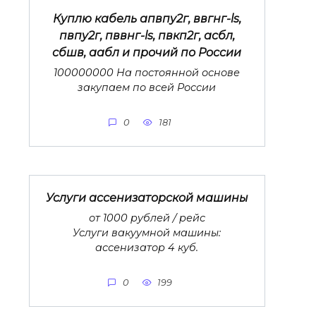
Куплю кабель апвпу2г, ввгнг-ls,
пвпу2г, пввнг-ls, пвкп2г, асбл,
сбшв, аабл и прочий по России
100000000 На постоянной основе
закупаем по всей России
0
181
Услуги ассенизаторской машины
от 1000 рублей / рейс
Услуги вакуумной машины:
ассенизатор 4 куб.
0
199