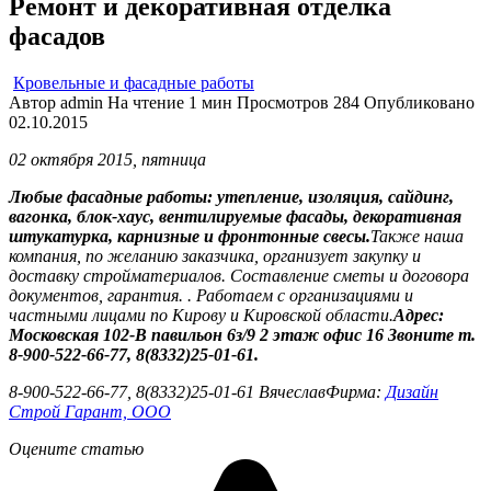
Ремонт и декоративная отделка
фасадов
Кровельные и фасадные работы
Автор
admin
На чтение
1 мин
Просмотров
284
Опубликовано
02.10.2015
02 октября 2015, пятница
Любые фасадные работы: утепление, изоляция, сайдинг,
вагонка, блок-хаус, вентилируемые фасады, декоративная
штукатурка, карнизные и фронтонные свесы.
Также наша
компания, по желанию заказчика, организует закупку и
доставку стройматериалов. Составление сметы и договора
документов, гарантия. . Работаем с организациями и
частными лицами по Кирову и Кировской области.
Адрес:
Московская 102-В павильон 6з/9 2 этаж офис 16
Звоните т.
8-900-522-66-77, 8(8332)25-01-61.
8-900-522-66-77, 8(8332)25-01-61 ВячеславФирма:
Дизайн
Строй Гарант, ООО
Оцените статью