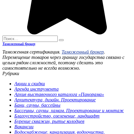
Search
for:
Таможенный брокер
Таможенная сертификация.
Таможенный брокер
.
Перемещение товаров через границу государства связано с
целым рядом сложностей, поэтому сделать это
самостоятельно не всегда возможно.
Рубрики
Акции и скидки
Аренда инструмента
Архив выставочного каталога «Панорама»
Архитектура, дизайн. Проектирование
Бани, сауны, бассейны
Бассеины, сауны, хамам. Проектирование и монтаж
Благоустройство, озеленение, ландшафт
Бурение скважин, рытье колодцев
Вакансии
Водоснабжение, канализация, водоочистка,