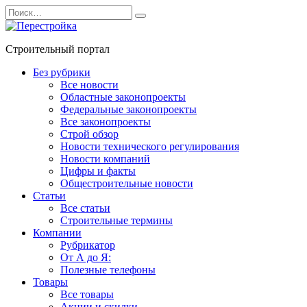
Перейти
Search
к
for:
содержанию
Строительный портал
Без рубрики
Все новости
Областные законопроекты
Федеральные законопроекты
Все законопроекты
Строй обзор
Новости технического регулирования
Новости компаний
Цифры и факты
Общестроительные новости
Статьи
Все статьи
Строительные термины
Компании
Рубрикатор
От А до Я:
Полезные телефоны
Товары
Все товары
Акции и скидки