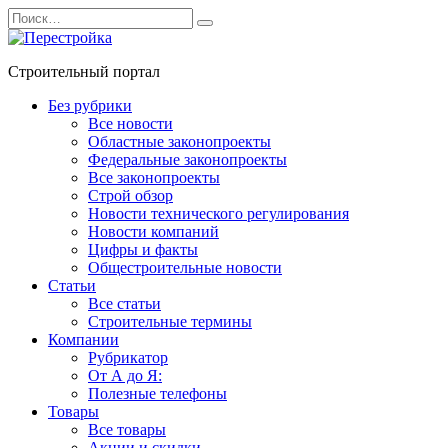
Перейти
Search
к
for:
содержанию
Строительный портал
Без рубрики
Все новости
Областные законопроекты
Федеральные законопроекты
Все законопроекты
Строй обзор
Новости технического регулирования
Новости компаний
Цифры и факты
Общестроительные новости
Статьи
Все статьи
Строительные термины
Компании
Рубрикатор
От А до Я:
Полезные телефоны
Товары
Все товары
Акции и скидки