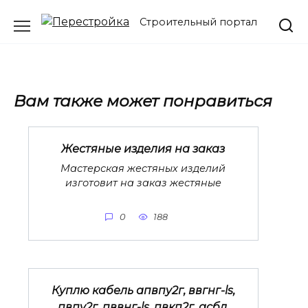
Перейти
Строительный портал
к
содержанию
Вам также может понравиться
Жестяные изделия на заказ
Мастерская жестяных изделий
изготовит на заказ жестяные
0
188
Куплю кабель апвпу2г, ввгнг-ls,
пвпу2г, пввнг-ls, пвкп2г, асбл,