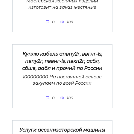
Мастерская жестяных изделий
изготовит на заказ жестяные
0
188
Куплю кабель апвпу2г, ввгнг-ls,
пвпу2г, пввнг-ls, пвкп2г, асбл,
сбшв, аабл и прочий по России
100000000 На постоянной основе
закупаем по всей России
0
180
Услуги ассенизаторской машины