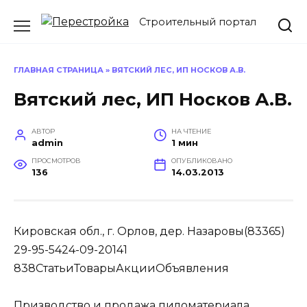
Перейти
Строительный портал
к
содержанию
ГЛАВНАЯ СТРАНИЦА
»
ВЯТСКИЙ ЛЕС, ИП НОСКОВ А.В.
Вятский лес, ИП Носков А.В.
АВТОР
НА ЧТЕНИЕ
admin
1 мин
ПРОСМОТРОВ
ОПУБЛИКОВАНО
136
14.03.2013
Кировская обл., г. Орлов, дер. Назаровы(83365)
29-95-5424-09-20141
838
Статьи
Товары
Акции
Объявления
Призводство и продажа пиломатериала.