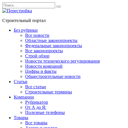
Перейти
Search
к
for:
содержанию
Строительный портал
Без рубрики
Все новости
Областные законопроекты
Федеральные законопроекты
Все законопроекты
Строй обзор
Новости технического регулирования
Новости компаний
Цифры и факты
Общестроительные новости
Статьи
Все статьи
Строительные термины
Компании
Рубрикатор
От А до Я:
Полезные телефоны
Товары
Все товары
Акции и скидки