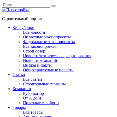
Перейти
Search
к
for:
содержанию
Строительный портал
Без рубрики
Все новости
Областные законопроекты
Федеральные законопроекты
Все законопроекты
Строй обзор
Новости технического регулирования
Новости компаний
Цифры и факты
Общестроительные новости
Статьи
Все статьи
Строительные термины
Компании
Рубрикатор
От А до Я:
Полезные телефоны
Товары
Все товары
Акции и скидки