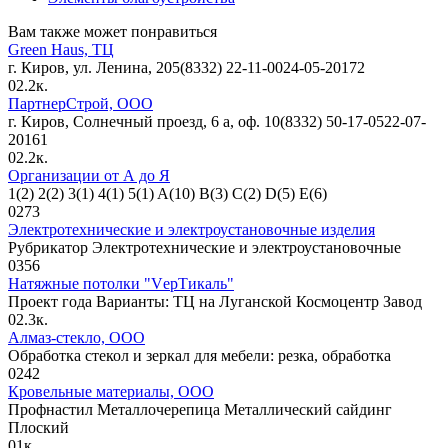
Вам также может понравиться
Green Haus, ТЦ
г. Киров, ул. Ленина, 205(8332) 22-11-0024-05-20172
0
2.2к.
ПартнерСтрой, ООО
г. Киров, Солнечный проезд, 6 а, оф. 10(8332) 50-17-0522-07-
20161
0
2.2к.
Организации от А до Я
1(2) 2(2) 3(1) 4(1) 5(1) A(10) B(3) C(2) D(5) E(6)
0
273
Электротехнические и электроустановочные изделия
Рубрикатор Электротехнические и электроустановочные
0
356
Натяжные потолки "VерТикаль"
Проект года Варианты: ТЦ на Луганской Космоцентр Завод
0
2.3к.
Алмаз-стекло, ООО
Обработка стекол и зеркал для мебели: резка, обработка
0
242
Кровельные материалы, ООО
Профнастил Металлочерепица Металлический сайдинг
Плоский
0
1к.