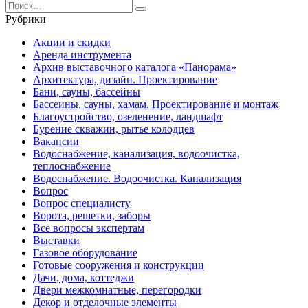
Search
for:
Рубрики
Акции и скидки
Аренда инструмента
Архив выставочного каталога «Панорама»
Архитектура, дизайн. Проектирование
Бани, сауны, бассейны
Бассеины, сауны, хамам. Проектирование и монтаж
Благоустройство, озеленение, ландшафт
Бурение скважин, рытье колодцев
Вакансии
Водоснабжение, канализация, водоочистка,
теплоснабжение
Водоснабжение. Водоочистка. Канализация
Вопрос
Вопрос специалисту
Ворота, решетки, заборы
Все вопросы экспертам
Выставки
Газовое оборудование
Готовые сооружения и конструкции
Дачи, дома, коттеджи
Двери межкомнатные, перегородки
Декор и отделочные элементы