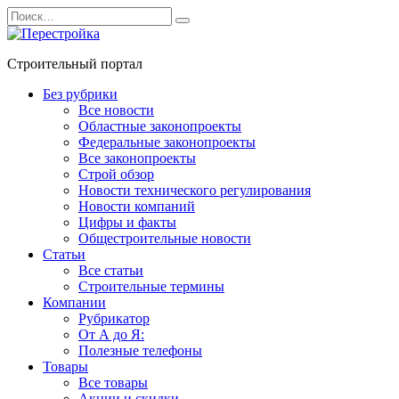
Перейти
Search
к
for:
содержанию
Строительный портал
Без рубрики
Все новости
Областные законопроекты
Федеральные законопроекты
Все законопроекты
Строй обзор
Новости технического регулирования
Новости компаний
Цифры и факты
Общестроительные новости
Статьи
Все статьи
Строительные термины
Компании
Рубрикатор
От А до Я:
Полезные телефоны
Товары
Все товары
Акции и скидки