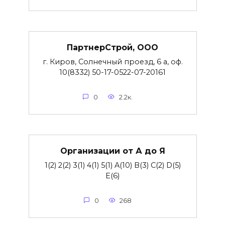
ПартнерСтрой, ООО
г. Киров, Солнечный проезд, 6 а, оф.
10(8332) 50-17-0522-07-20161
0
2.2к.
Организации от А до Я
1(2) 2(2) 3(1) 4(1) 5(1) A(10) B(3) C(2) D(5)
E(6)
0
268