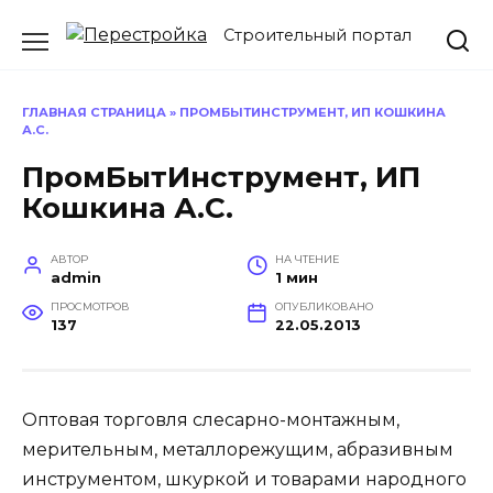
Перейти
Строительный портал
к
содержанию
ГЛАВНАЯ СТРАНИЦА
»
ПРОМБЫТИНСТРУМЕНТ, ИП КОШКИНА
А.С.
ПромБытИнструмент, ИП
Кошкина А.С.
АВТОР
НА ЧТЕНИЕ
admin
1 мин
ПРОСМОТРОВ
ОПУБЛИКОВАНО
137
22.05.2013
Оптовая торговля слесарно-монтажным,
мерительным, металлорежущим, абразивным
инструментом, шкуркой и товарами народного