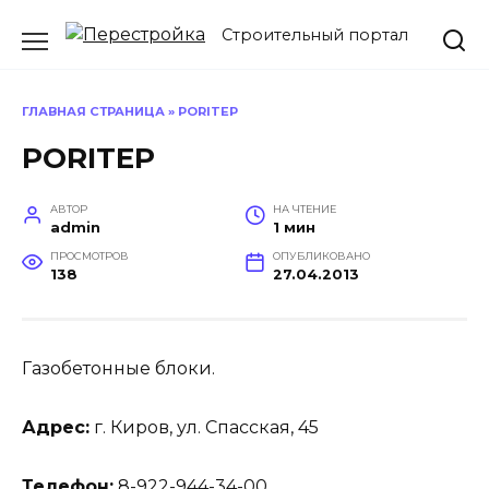
Перейти
Строительный портал
к
содержанию
ГЛАВНАЯ СТРАНИЦА
»
PORITEP
PORITEP
АВТОР
НА ЧТЕНИЕ
admin
1 мин
ПРОСМОТРОВ
ОПУБЛИКОВАНО
138
27.04.2013
Газобетонные блоки.
Адрес:
г. Киров, ул. Спасская, 45
Телефон:
8-922-944-34-00