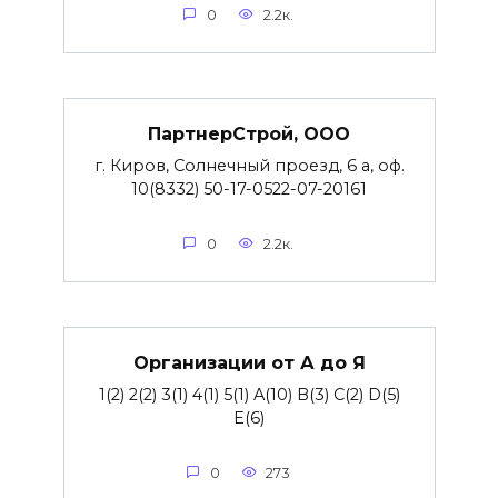
0
2.2к.
ПартнерСтрой, ООО
г. Киров, Солнечный проезд, 6 а, оф.
10(8332) 50-17-0522-07-20161
0
2.2к.
Организации от А до Я
1(2) 2(2) 3(1) 4(1) 5(1) A(10) B(3) C(2) D(5)
E(6)
0
273