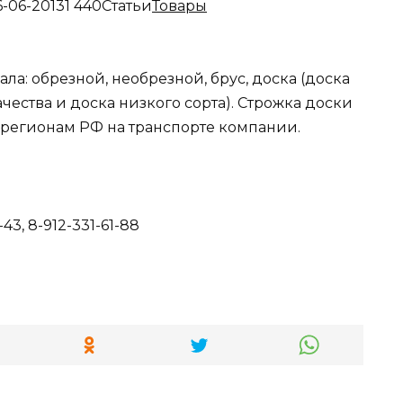
6-06-20131 440
Статьи
Товары
а: обрезной, необрезной, брус, доска (доска
ачества и доска низкого сорта). Строжка доски
 и регионам РФ на транспорте компании.
-43, 8-912-331-61-88