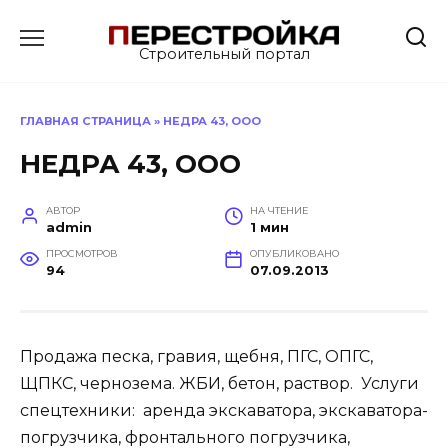
Перейти
к
Строительный портал
содержанию
ГЛАВНАЯ СТРАНИЦА
»
НЕДРА 43, ООО
НЕДРА 43, ООО
АВТОР
НА ЧТЕНИЕ
admin
1 мин
ПРОСМОТРОВ
ОПУБЛИКОВАНО
94
07.09.2013
Продажа песка, гравия, щебня, ПГС, ОПГС,
ЩПКС, чернозема. ЖБИ, бетон, раствор. Услуги
спецтехники: аренда экскаватора, экскаватора-
погрузчика, фронтального погрузчика,