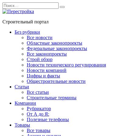
Перейти
Search
к
for:
содержанию
Строительный портал
Без рубрики
Все новости
Областные законопроекты
Федеральные законопроекты
Все законопроекты
Строй обзор
Новости технического регулирования
Новости компаний
Цифры и факты
Общестроительные новости
Статьи
Все статьи
Строительные термины
Компании
Рубрикатор
От А до Я:
Полезные телефоны
Товары
Все товары
Акции и скидки