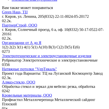
Вам также может понравиться
Green Haus, ТЦ
г. Киров, ул. Ленина, 205(8332) 22-11-0024-05-20172
0
2.2к.
ПартнерСтрой, ООО
г. Киров, Солнечный проезд, 6 а, оф. 10(8332) 50-17-0522-07-
20161
0
2.2к.
Организации от А до Я
1(2) 2(2) 3(1) 4(1) 5(1) A(10) B(3) C(2) D(5) E(6)
0
273
Электротехнические и электроустановочные изделия
Рубрикатор Электротехнические и электроустановочные
0
356
Натяжные потолки "VерТикаль"
Проект года Варианты: ТЦ на Луганской Космоцентр Завод
0
2.3к.
Алмаз-стекло, ООО
Обработка стекол и зеркал для мебели: резка, обработка
0
242
Кровельные материалы, ООО
Профнастил Металлочерепица Металлический сайдинг
Плоский
0
1к.