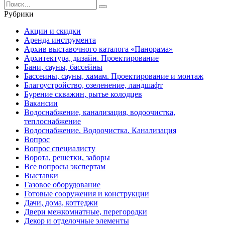
Search
for:
Рубрики
Акции и скидки
Аренда инструмента
Архив выставочного каталога «Панорама»
Архитектура, дизайн. Проектирование
Бани, сауны, бассейны
Бассеины, сауны, хамам. Проектирование и монтаж
Благоустройство, озеленение, ландшафт
Бурение скважин, рытье колодцев
Вакансии
Водоснабжение, канализация, водоочистка,
теплоснабжение
Водоснабжение. Водоочистка. Канализация
Вопрос
Вопрос специалисту
Ворота, решетки, заборы
Все вопросы экспертам
Выставки
Газовое оборудование
Готовые сооружения и конструкции
Дачи, дома, коттеджи
Двери межкомнатные, перегородки
Декор и отделочные элементы