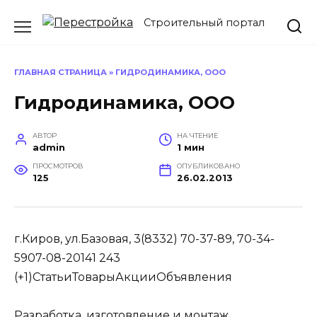
Перейти
Строительный портал
к
содержанию
ГЛАВНАЯ СТРАНИЦА
»
ГИДРОДИНАМИКА, ООО
Гидродинамика, ООО
АВТОР
НА ЧТЕНИЕ
admin
1 мин
ПРОСМОТРОВ
ОПУБЛИКОВАНО
125
26.02.2013
г.Киров, ул.Базовая, 3(8332) 70-37-89, 70-34-
5907-08-20141 243
(+1)
Статьи
Товары
Акции
Объявления
Разработка, изготовление и монтаж