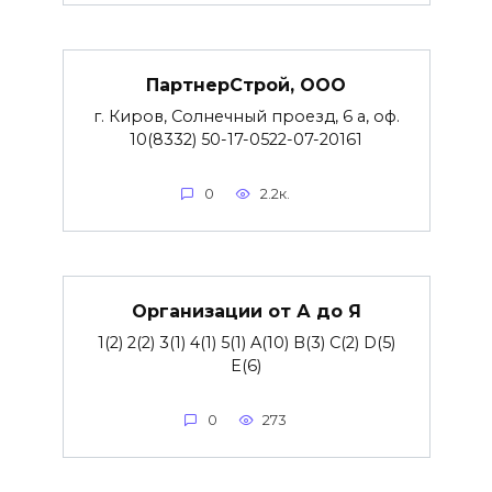
ПартнерСтрой, ООО
г. Киров, Солнечный проезд, 6 а, оф.
10(8332) 50-17-0522-07-20161
0
2.2к.
Организации от А до Я
1(2) 2(2) 3(1) 4(1) 5(1) A(10) B(3) C(2) D(5)
E(6)
0
273