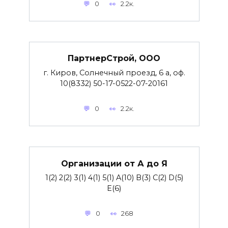
0
2.2к.
ПартнерСтрой, ООО
г. Киров, Солнечный проезд, 6 а, оф.
10(8332) 50-17-0522-07-20161
0
2.2к.
Организации от А до Я
1(2) 2(2) 3(1) 4(1) 5(1) A(10) B(3) C(2) D(5)
E(6)
0
268