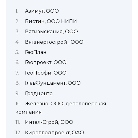
Азимут, ООО
Биотин, ООО НИПИ
Вятизыскания, ООО
Вятэнергострой , ООО
ГеоПлан
Геопроект, ООО
ГеоПрофи, ООО
ГлавФундамент, ООО
Градцентр
Железно, ООО, девелоперская
компания
Интел-Строй, ООО
Кировводпроект, ОАО