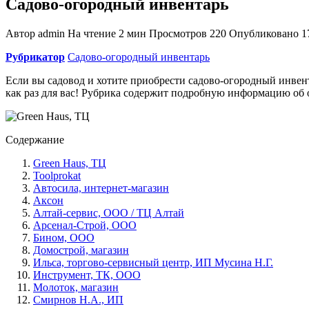
Садово-огородный инвентарь
Автор
admin
На чтение
2 мин
Просмотров
220
Опубликовано
1
Рубрикатор
Садово-огородный инвентарь
Если вы садовод и хотите приобрести садово-огородный инвента
как раз для вас! Рубрика содержит подробную информацию об
Содержание
Green Haus, ТЦ
Toolprokat
Автосила, интернет-магазин
Аксон
Алтай-сервис, ООО / ТЦ Алтай
Арсенал-Строй, ООО
Бином, ООО
Домострой, магазин
Ильса, торгово-сервисный центр, ИП Мусина Н.Г.
Инструмент, ТК, ООО
Молоток, магазин
Смирнов Н.А., ИП