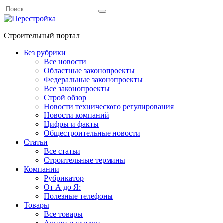
Перейти
Search
к
for:
содержанию
Строительный портал
Без рубрики
Все новости
Областные законопроекты
Федеральные законопроекты
Все законопроекты
Строй обзор
Новости технического регулирования
Новости компаний
Цифры и факты
Общестроительные новости
Статьи
Все статьи
Строительные термины
Компании
Рубрикатор
От А до Я:
Полезные телефоны
Товары
Все товары
Акции и скидки