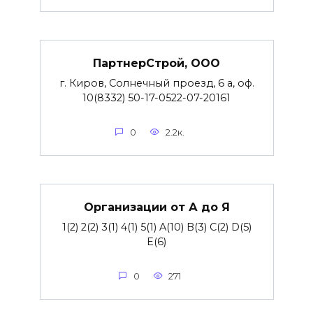
ПартнерСтрой, ООО
г. Киров, Солнечный проезд, 6 а, оф.
10(8332) 50-17-0522-07-20161
0
2.2к.
Организации от А до Я
1(2) 2(2) 3(1) 4(1) 5(1) A(10) B(3) C(2) D(5)
E(6)
0
271