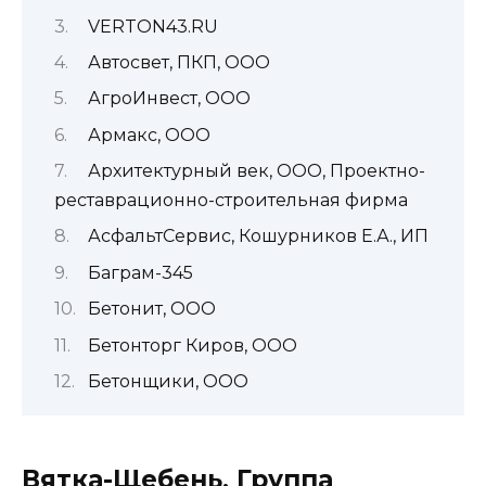
VERTON43.RU
Автосвет, ПКП, ООО
АгроИнвест, ООО
Армакс, ООО
Архитектурный век, ООО, Проектно-
реставрационно-строительная фирма
АсфальтСервис, Кошурников Е.А., ИП
Баграм-345
Бетонит, ООО
Бетонторг Киров, ООО
Бетонщики, ООО
Вятка-Щебень, Группа