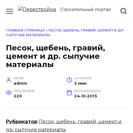
Перейти
Строительный портал
к
содержанию
ГЛАВНАЯ СТРАНИЦА
»
ПЕСОК, ЩЕБЕНЬ, ГРАВИЙ, ЦЕМЕНТ И ДР.
СЫПУЧИЕ МАТЕРИАЛЫ
Песок, щебень, гравий,
цемент и др. сыпучие
материалы
АВТОР
НА ЧТЕНИЕ
admin
2 мин
ПРОСМОТРОВ
ОПУБЛИКОВАНО
220
24.10.2013
Рубрикатор
Песок, щебень, гравий, цемент и
др. сыпучие материалы