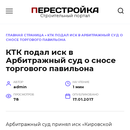
Перейти
к
Строительный портал
содержанию
ГЛАВНАЯ СТРАНИЦА
»
КТК ПОДАЛ ИСК В АРБИТРАЖНЫЙ СУД О
СНОСЕ ТОРГОВОГО ПАВИЛЬОНА
КТК подал иск в
Арбитражный суд о сносе
торгового павильона
АВТОР
НА ЧТЕНИЕ
admin
1 мин
ПРОСМОТРОВ
ОПУБЛИКОВАНО
78
17.01.2017
Арбитражный суд принял иск «Кировской