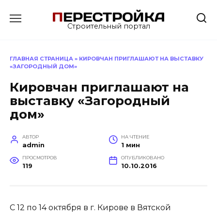
Перейти
к
Строительный портал
содержанию
ГЛАВНАЯ СТРАНИЦА
»
КИРОВЧАН ПРИГЛАШАЮТ НА ВЫСТАВКУ
«ЗАГОРОДНЫЙ ДОМ»
Кировчан приглашают на
выставку «Загородный
дом»
АВТОР
НА ЧТЕНИЕ
admin
1 мин
ПРОСМОТРОВ
ОПУБЛИКОВАНО
119
10.10.2016
С 12 по 14 октября в г. Кирове в Вятской