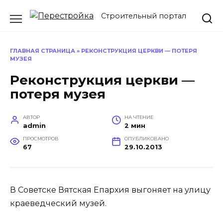
Перейти
Строительный портал
к
содержанию
ГЛАВНАЯ СТРАНИЦА
»
РЕКОНСТРУКЦИЯ ЦЕРКВИ — ПОТЕРЯ
МУЗЕЯ
Реконструкция церкви —
потеря музея
АВТОР
НА ЧТЕНИЕ
admin
2 мин
ПРОСМОТРОВ
ОПУБЛИКОВАНО
67
29.10.2013
В Советске Вятская Епархия выгоняет на улицу
краеведческий музей.