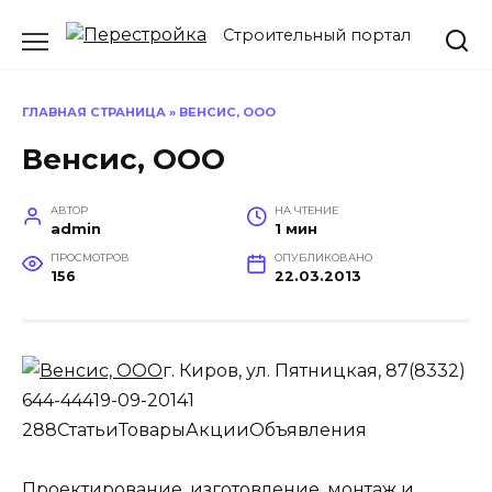
Перейти
Строительный портал
к
содержанию
ГЛАВНАЯ СТРАНИЦА
»
ВЕНСИС, ООО
Венсис, ООО
АВТОР
НА ЧТЕНИЕ
admin
1 мин
ПРОСМОТРОВ
ОПУБЛИКОВАНО
156
22.03.2013
г. Киров, ул. Пятницкая, 87(8332)
644-44419-09-20141
288
Статьи
Товары
Акции
Объявления
Проектирование, изготовление, монтаж и