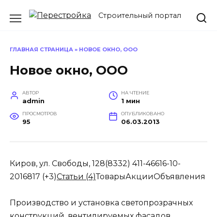
Перейти
Строительный портал
к
содержанию
ГЛАВНАЯ СТРАНИЦА
»
НОВОЕ ОКНО, ООО
Новое окно, ООО
АВТОР
НА ЧТЕНИЕ
admin
1 мин
ПРОСМОТРОВ
ОПУБЛИКОВАНО
95
06.03.2013
Киров, ул. Свободы, 128(8332) 411-46616-10-
2016817 (+3)
Статьи (4)
Товары
Акции
Объявления
Производство и установка светопрозрачных
конструкций, вентилируемых фасадов.