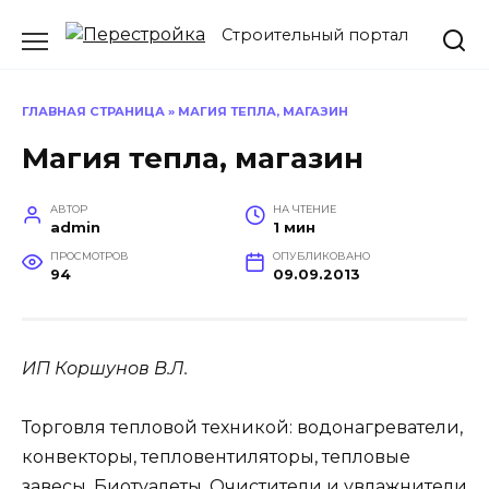
Перейти
Строительный портал
к
содержанию
ГЛАВНАЯ СТРАНИЦА
»
МАГИЯ ТЕПЛА, МАГАЗИН
Магия тепла, магазин
АВТОР
НА ЧТЕНИЕ
admin
1 мин
ПРОСМОТРОВ
ОПУБЛИКОВАНО
94
09.09.2013
ИП Коршунов В.Л.
Торговля тепловой техникой: водонагреватели,
конвекторы, тепловентиляторы, тепловые
завесы. Биотуалеты. Очистители и увлажнители